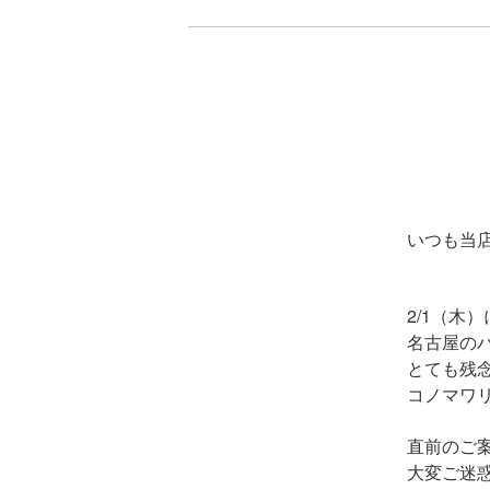
いつも当
2/1（木
名古屋の
とても残
コノマワ
直前のご
大変ご迷