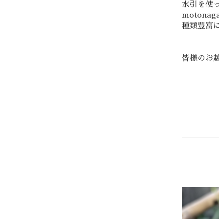
水引を使
moton
種類豊富
皆様のお