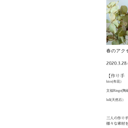
春のアク
2020.3.
【作り手
kico(布花）
文福Ringo(
陶
lull(
天然石
）
三人の作り
様々な素材