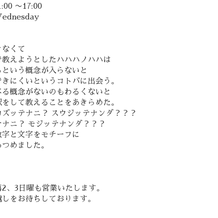
:00 〜17:00
ednesday
きなくて
で教えようとしたハハハノハハは
るという概念が入らないと
できにくいというコトバに出会う。
べる概念がないのもわるくないと
釈をして教えることをあきらめた。
カズッテナニ？ スウジッテナンダ？？？
テナニ？ モジッテナンダ？？？
数字と文字をモチーフに
あつめました。
第2、3日曜も営業いたします。
越しをお待ちしております。