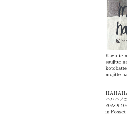
Kazutte 
suujitte n
kotobatte
mojitte n
HAHAH
ハハハノ
2022.9.10
in Fosset