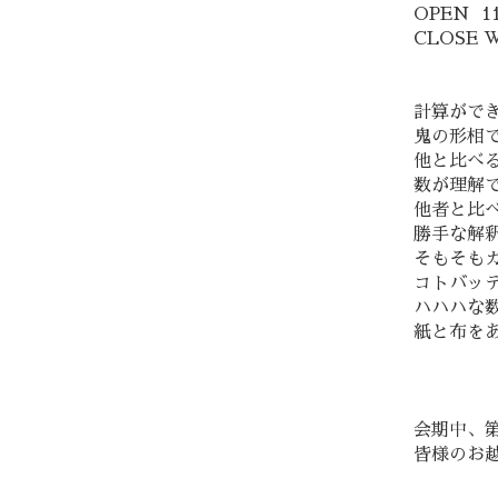
OPEN 11
CLOSE W
計算がで
鬼の形相
他と比べ
数が理解
他者と比
勝手な解
そもそも
コトバッ
ハハハな
紙と布を
会期中、
皆様のお