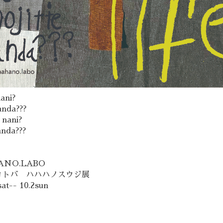
nani?
anda???
 nani?
anda???
ANO.LABO
コトバ ハハハノスウジ展
sat-- 10.2sun