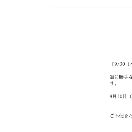
【9/30
誠に勝手な
す。
9月30日（木
ご不便を