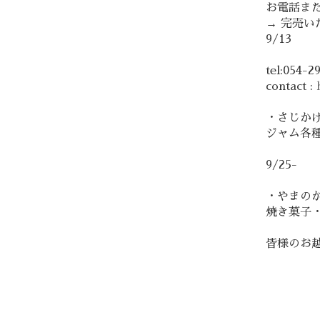
お電話また
→ 完売
9/13
tel:054-2
contact :
・さじか
ジャム各
9/25-
・やまの
焼き菓子
皆様のお