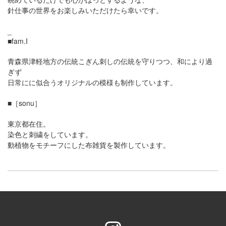
針仕事の世界をお楽しみいただけたら幸いです。
_
■fam.I
青森県津軽地方の伝統こぎん刺しの伝統を守りつつ、和により過
ぎず
日常にに似合うオリジナルの模様も制作しています。
■［sonu］
東京都在住。
染色と刺繍をしています。
動植物をモチーフにした布雑貨を製作しています。