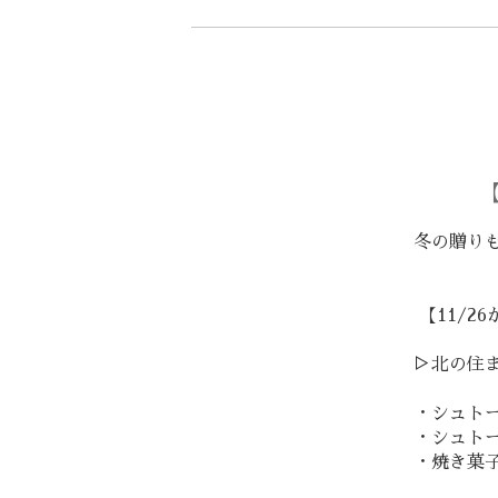
冬の贈り
【11/2
▷北の住
・シュト
・シュト
・焼き菓