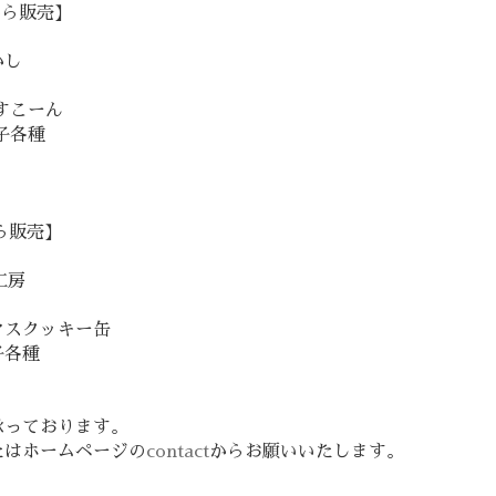
7から販売】
かし
すこーん
子各種
から販売】
工房
マスクッキー缶
子各種
承っております。
たはホームページの
contact
からお願いいたします。