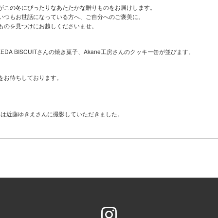
がこの冬にぴったりなあたたかな贈りものをお届けします。
いつもお世話になっている方へ、ご自分へのご褒美に。
ものを見つけにお越しくださいませ。
KEDA BISCUITさんの焼き菓子、Akane工房さんのクッキー缶が並びます。
をお待ちしております。
真は近藤ゆきえさんに撮影していただきました。