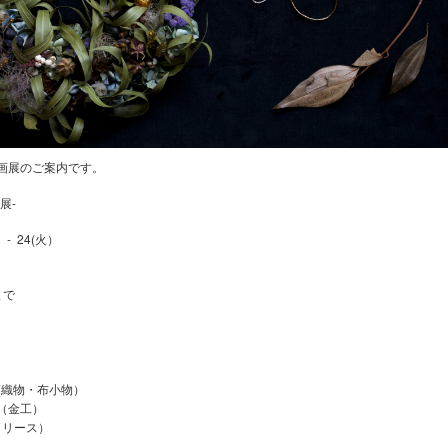
画展のご案内です。
展-
土）- 24(火）
まで
手
ん (織物・布小物）
（金工）
（リース）