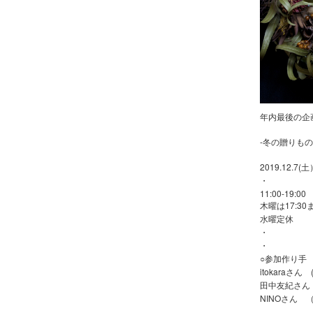
年内最後の企
-冬の贈りもの
2019.12.7(
・
11:00-19:00
木曜は17:30
水曜定休
・
・
○参加作り
itokaraさ
田中友紀さん
NINOさん 