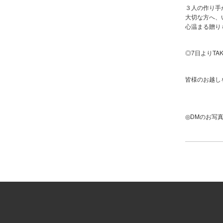
３人の作り手
大切な方へ、
心温まる贈り
◎7日よりTA
皆様のお越し
DM
◎
のお写