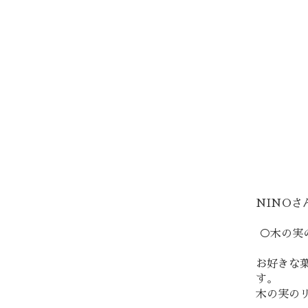
NINO
○木の実
お好きな
す。
木の実の