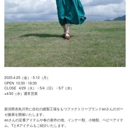
2025.4.25（金）- 5.12（月）
OPEN 10:30 - 16:30
CLOSE 4/29（火）・5/4（日）・5/7（水）
※4/30（水）通常営業
新潟県糸魚川市に自社の縫製工場をもつファクトリーブランドaoさんのガー
ゼ服展を開催いたします。
aoさんの定番アイテムや春の新作の他、インナー類、小物類、ベビーアイテ
ム、TとAアイテムもご紹介いたします。